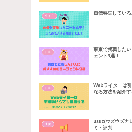
自信喪失している
生き方
東京で就職したい
仕事
ェント3選！
Webライターは
仕事
なる方法を紹介す
uzuz(ウズウズ
支援
ミ・評判