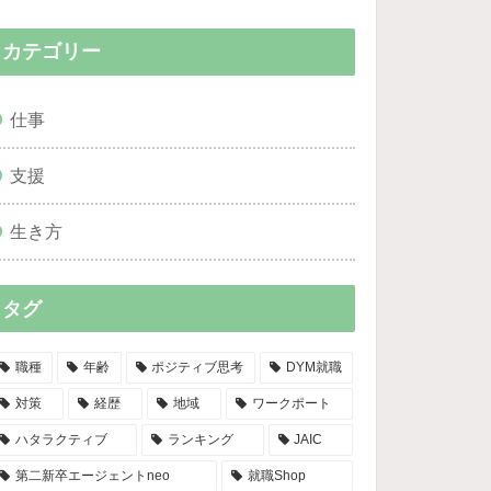
カテゴリー
仕事
支援
生き方
タグ
職種
年齢
ポジティブ思考
DYM就職
対策
経歴
地域
ワークポート
ハタラクティブ
ランキング
JAIC
第二新卒エージェントneo
就職Shop