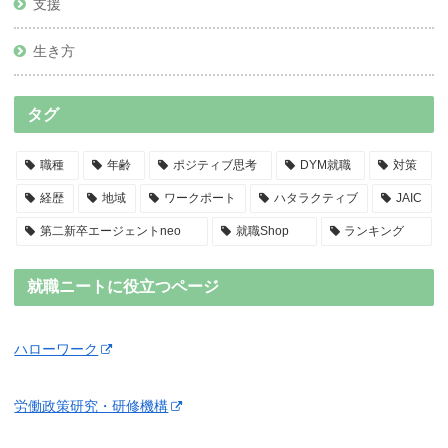
支援
生き方
タグ
職種
年齢
ポジティブ思考
DYM就職
対策
経歴
地域
ワークポート
ハタラクティブ
JAIC
第二新卒エージェントneo
就職Shop
ランキング
就職ニートに役立つページ
ハローワーク
労働政策研究・研修機構